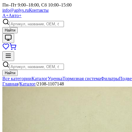
Пн–Пт 9:00–18:00, Сб 10:00–15:00
info@aplys.ru
Контакты
А+
Авто+
Найти
Найти
Все категории
Каталог
Уценка
Тормозная система
Фильтры
Подве
Главная
/
Каталог
/
2108-1107148