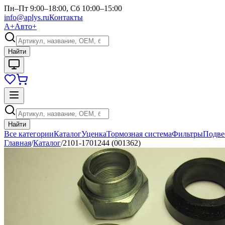
Пн–Пт 9:00–18:00, Сб 10:00–15:00
info@aplys.ru
Контакты
А+
Авто+
Найти
Найти
Все категории
Каталог
Уценка
Тормозная система
Фильтры
Подве
Главная
/
Каталог
/
2101-1701244 (001362)