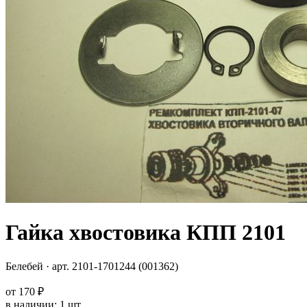
Гайка хвостовика КПП 2101
Белебей
· арт.
2101-1701244 (001362)
от
170 ₽
в наличии
:
1 шт.