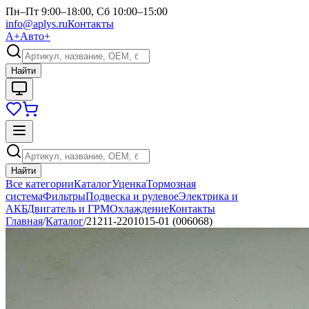
Пн–Пт 9:00–18:00, Сб 10:00–15:00
info@aplys.ru
Контакты
А+
Авто+
Найти
Найти
Все категории
Каталог
Уценка
Тормозная
система
Фильтры
Подвеска и рулевое
Электрика и
АКБ
Двигатель и ГРМ
Охлаждение
Контакты
Главная
/
Каталог
/
21211-2201015-01 (006068)