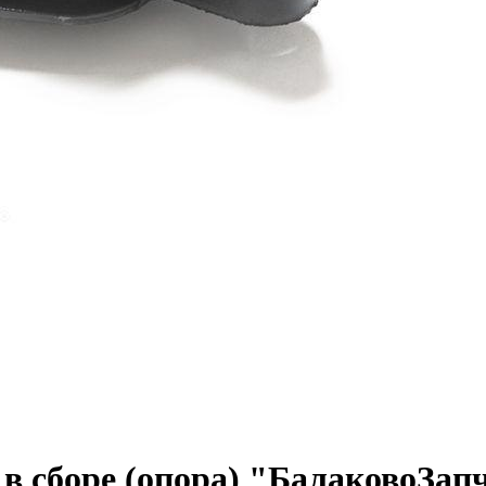
 в сборе (опора) "БалаковоЗап