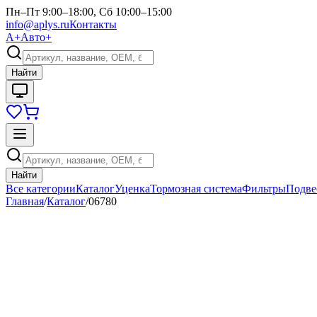
Пн–Пт 9:00–18:00, Сб 10:00–15:00
info@aplys.ru
Контакты
А+
Авто+
Найти
Найти
Все категории
Каталог
Уценка
Тормозная система
Фильтры
Подве
Главная
/
Каталог
/
06780