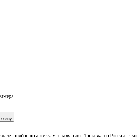
еджера.
орзину
кладе, подбор по артикулу и названию. Доставка по России, сам