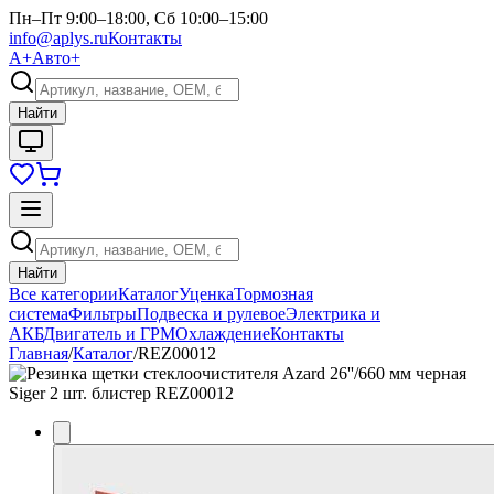
Пн–Пт 9:00–18:00, Сб 10:00–15:00
info@aplys.ru
Контакты
А+
Авто+
Найти
Найти
Все категории
Каталог
Уценка
Тормозная
система
Фильтры
Подвеска и рулевое
Электрика и
АКБ
Двигатель и ГРМ
Охлаждение
Контакты
Главная
/
Каталог
/
REZ00012