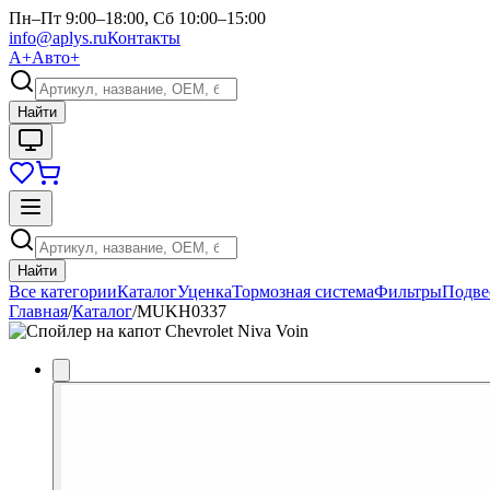
Пн–Пт 9:00–18:00, Сб 10:00–15:00
info@aplys.ru
Контакты
А+
Авто+
Найти
Найти
Все категории
Каталог
Уценка
Тормозная система
Фильтры
Подве
Главная
/
Каталог
/
MUKH0337