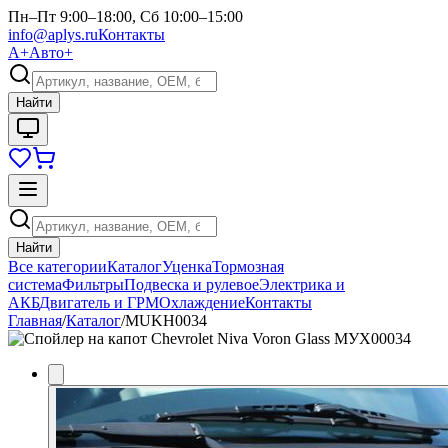
Пн–Пт 9:00–18:00, Сб 10:00–15:00
info@aplys.ru
Контакты
А+
Авто+
Найти
Найти
Все категории
Каталог
Уценка
Тормозная
система
Фильтры
Подвеска и рулевое
Электрика и
АКБ
Двигатель и ГРМ
Охлаждение
Контакты
Главная
/
Каталог
/
MUKH0034