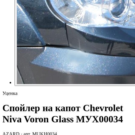
Уценка
Спойлер на капот Chevrolet
Niva Voron Glass МУХ00034
AZARD
· арт.
MUKH0034