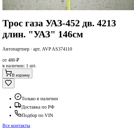
Трос газа УАЗ-452 дв. 4213
длин. "УАЗ" 146см
Автопартнер
· арт.
AVP AS374110
от
480 ₽
в наличии
:
1 шт.
В корзину
Только в наличии
Доставка по РФ
Подбор по VIN
Все контакты