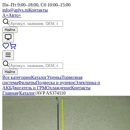
Пн–Пт 9:00–18:00, Сб 10:00–15:00
info@aplys.ru
Контакты
А+
Авто+
Найти
Найти
Все категории
Каталог
Уценка
Тормозная
система
Фильтры
Подвеска и рулевое
Электрика и
АКБ
Двигатель и ГРМ
Охлаждение
Контакты
Главная
/
Каталог
/
AVP AS374110