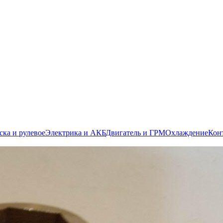
ска и рулевое
Электрика и АКБ
Двигатель и ГРМ
Охлаждение
Кон