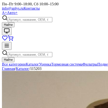
Пн–Пт 9:00–18:00, Сб 10:00–15:00
info@aplys.ru
Контакты
А+
Авто+
Найти
Найти
Все категории
Каталог
Уценка
Тормозная система
Фильтры
Подве
Главная
/
Каталог
/
115203