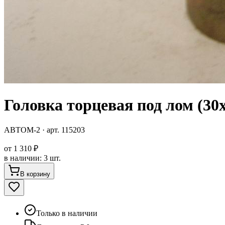
Головка торцевая под лом (30
АВТОМ-2
· арт.
115203
от
1 310 ₽
в наличии
:
3 шт.
В корзину
Только в наличии