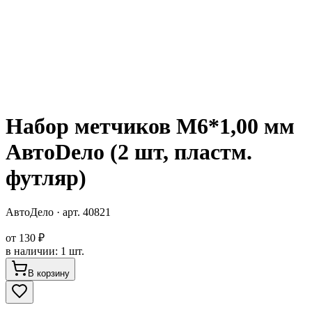
Набор метчиков М6*1,00 мм
АвтоDело (2 шт, пластм.
футляр)
АвтоДело
· арт.
40821
от
130 ₽
в наличии
:
1 шт.
В корзину