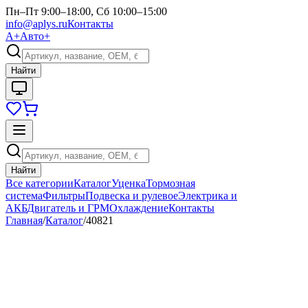
Пн–Пт 9:00–18:00, Сб 10:00–15:00
info@aplys.ru
Контакты
А+
Авто+
Найти
Найти
Все категории
Каталог
Уценка
Тормозная
система
Фильтры
Подвеска и рулевое
Электрика и
АКБ
Двигатель и ГРМ
Охлаждение
Контакты
Главная
/
Каталог
/
40821