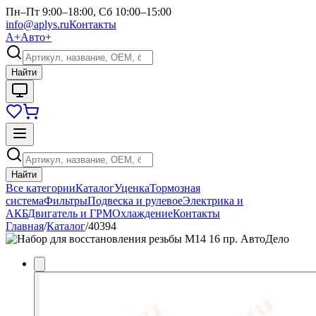
Пн–Пт 9:00–18:00, Сб 10:00–15:00
info@aplys.ru
Контакты
А+
Авто+
Найти
Найти
Все категории
Каталог
Уценка
Тормозная
система
Фильтры
Подвеска и рулевое
Электрика и
АКБ
Двигатель и ГРМ
Охлаждение
Контакты
Главная
/
Каталог
/
40394