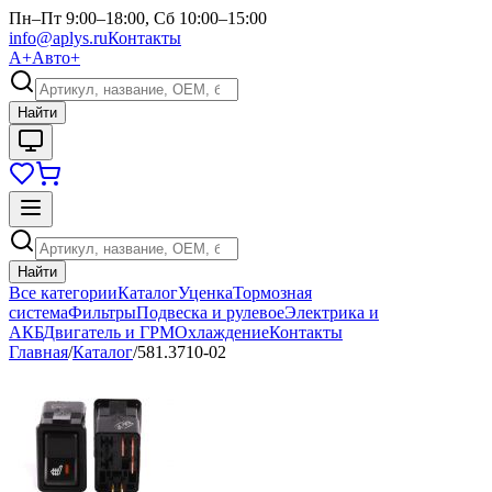
Пн–Пт 9:00–18:00, Сб 10:00–15:00
info@aplys.ru
Контакты
А+
Авто+
Найти
Найти
Все категории
Каталог
Уценка
Тормозная
система
Фильтры
Подвеска и рулевое
Электрика и
АКБ
Двигатель и ГРМ
Охлаждение
Контакты
Главная
/
Каталог
/
581.3710-02