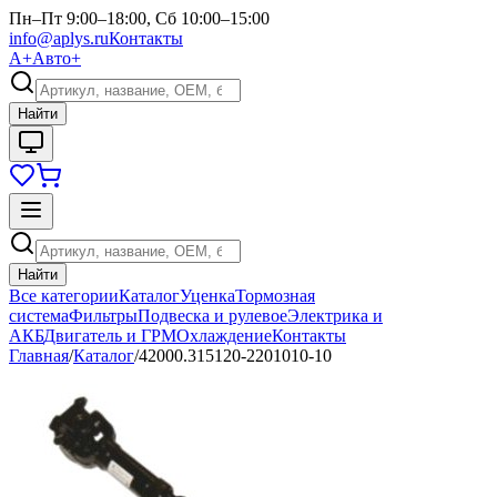
Пн–Пт 9:00–18:00, Сб 10:00–15:00
info@aplys.ru
Контакты
А+
Авто+
Найти
Найти
Все категории
Каталог
Уценка
Тормозная
система
Фильтры
Подвеска и рулевое
Электрика и
АКБ
Двигатель и ГРМ
Охлаждение
Контакты
Главная
/
Каталог
/
42000.315120-2201010-10