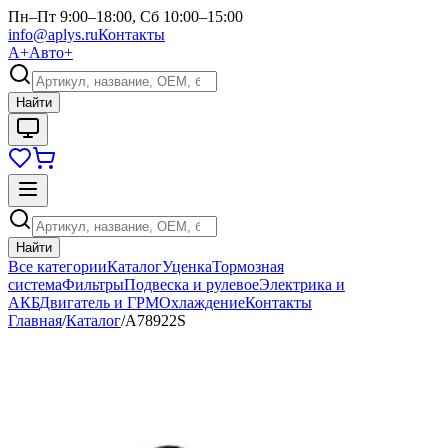
Пн–Пт 9:00–18:00, Сб 10:00–15:00
info@aplys.ru
Контакты
А+
Авто+
Найти
Найти
Все категории
Каталог
Уценка
Тормозная
система
Фильтры
Подвеска и рулевое
Электрика и
АКБ
Двигатель и ГРМ
Охлаждение
Контакты
Главная
/
Каталог
/
A78922S