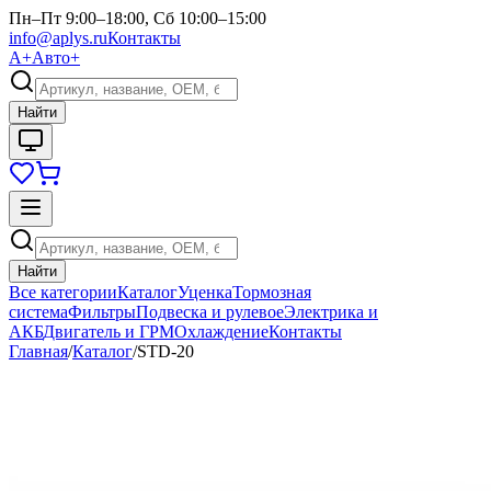
Пн–Пт 9:00–18:00, Сб 10:00–15:00
info@aplys.ru
Контакты
А+
Авто+
Найти
Найти
Все категории
Каталог
Уценка
Тормозная
система
Фильтры
Подвеска и рулевое
Электрика и
АКБ
Двигатель и ГРМ
Охлаждение
Контакты
Главная
/
Каталог
/
STD-20