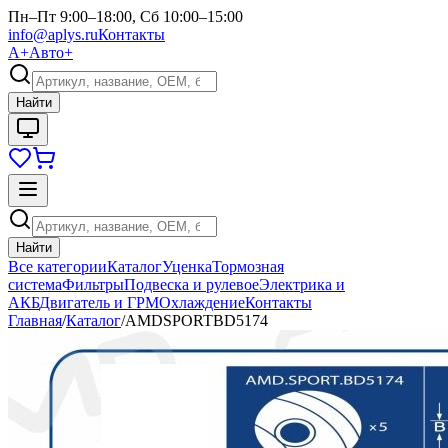
Пн–Пт 9:00–18:00, Сб 10:00–15:00
info@aplys.ru
Контакты
А+
Авто+
Найти
Найти
Все категории
Каталог
Уценка
Тормозная
система
Фильтры
Подвеска и рулевое
Электрика и
АКБ
Двигатель и ГРМ
Охлаждение
Контакты
Главная
/
Каталог
/
AMDSPORTBD5174