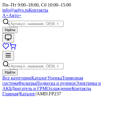
Пн–Пт 9:00–18:00, Сб 10:00–15:00
info@aplys.ru
Контакты
А+
Авто+
Найти
Найти
Все категории
Каталог
Уценка
Тормозная
система
Фильтры
Подвеска и рулевое
Электрика и
АКБ
Двигатель и ГРМ
Охлаждение
Контакты
Главная
/
Каталог
/
AMD.FP237