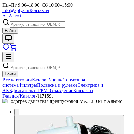
Пн–Пт 9:00–18:00, Сб 10:00–15:00
info@aplys.ru
Контакты
А+
Авто+
Найти
Найти
Все категории
Каталог
Уценка
Тормозная
система
Фильтры
Подвеска и рулевое
Электрика и
АКБ
Двигатель и ГРМ
Охлаждение
Контакты
Главная
/
Каталог
/
117159t