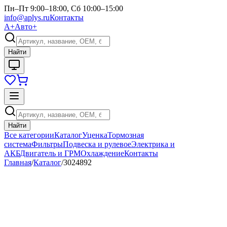
Пн–Пт 9:00–18:00, Сб 10:00–15:00
info@aplys.ru
Контакты
А+
Авто+
Найти
Найти
Все категории
Каталог
Уценка
Тормозная
система
Фильтры
Подвеска и рулевое
Электрика и
АКБ
Двигатель и ГРМ
Охлаждение
Контакты
Главная
/
Каталог
/
3024892