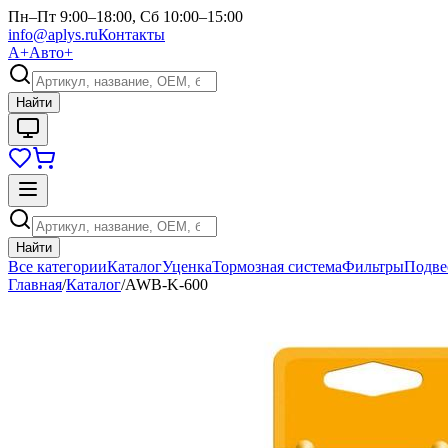
Пн–Пт 9:00–18:00, Сб 10:00–15:00
info@aplys.ru
Контакты
А+
Авто+
Найти
Найти
Все категории
Каталог
Уценка
Тормозная система
Фильтры
Подве
Главная
/
Каталог
/
AWB-K-600