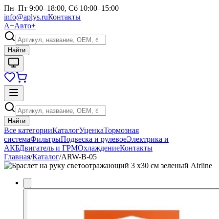
Пн–Пт 9:00–18:00, Сб 10:00–15:00
info@aplys.ru
Контакты
А+
Авто+
Найти
Найти
Все категории
Каталог
Уценка
Тормозная
система
Фильтры
Подвеска и рулевое
Электрика и
АКБ
Двигатель и ГРМ
Охлаждение
Контакты
Главная
/
Каталог
/
ARW-B-05